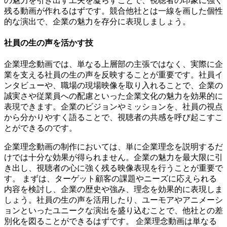
の魅力を引き出す工夫を凝らすことで、視聴者の印象に強く
残る動画が作れるはずです。競合他社とは一線を画した個性
的な演出で、企業の魅力を存分に表現しましょう。
社員の生の声を活かす技
企業理念動画では、単なる上層部の主張ではなく、実際に企
業を支える社員の生の声を反映することが重要です。社員イ
ンタビューや、職場の現場映像を取り入れることで、企業の
誠実さや従業員への配慮といった企業文化の魅力を効果的に
表現できます。企業のビジョンやミッションを、社員の視点
から分かりやすく語ることで、視聴者の共感を呼び起こすこ
とができるのです。
企業理念動画の制作においては、単に企業理念を説明するだ
けでは十分な効果が得られません。企業の魅力を最大限に引
き出し、視聴者の心に強く残る映像表現を行うことが重要で
す。 まずは、ターゲット顧客の課題やニーズに応えられる
内容を検討し、企業の歴史や強み、理念を効果的に表現しま
しょう。社員の生の声を活用したり、ユーモアやアニメーシ
ョンといったユニークな演出を盛り込むことで、他社との差
別化を図ることができるはずです。 企業理念動画は単なる