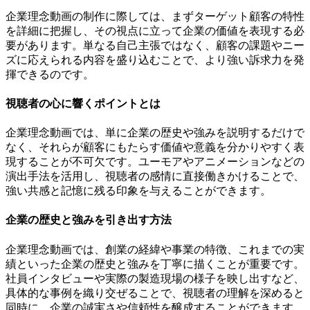
企業理念動画の制作に際しては、まずターゲット顧客の特性
を詳細に把握し、その視点に立って企業の価値を表現する必
要があります。単なる自己主張ではなく、顧客の課題やニー
ズに応えられる内容を盛り込むことで、より強い訴求力を発
揮できるのです。
視聴者の心に響くポイントとは
企業理念動画では、単に企業の歴史や強みを説明するだけで
なく、それらが顧客にもたらす価値や意義を分かりやすく表
現することが不可欠です。ユーモアやアニメーションなどの
演出手法を活用し、視聴者の感情に直接働きかけることで、
強い共感と記憶に残る印象を与えることができます。
企業の歴史と強みを引き出す方法
企業理念動画では、創業の経緯や事業の特徴、これまでの実
績といった企業の歴史と強みを丁寧に描くことが重要です。
社員インタビューや実際の製造現場の様子を映し出すなど、
具体的な事例を織り交ぜることで、視聴者の理解を深めると
同時に、企業の誠実さや信頼性を醸成することができます。