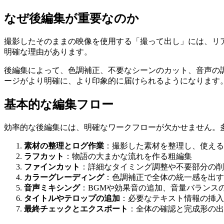
なぜ後編集が重要なのか
撮影したそのままの映像を使用する「撮って出し」には、リ
明確な理由があります。
後編集によって、色調補正、不要なシーンのカット、音声の
ージがより明確に、より印象的に届けられるようになります
基本的な編集フロー
効率的な後編集には、明確なワークフローが欠かせません。
素材の整理とログ作業
：撮影した素材を整理し、使える
ラフカット
：物語の大まかな流れを作る粗編集
ファインカット
：詳細なタイミング調整や不要部分の削
カラーグレーディング
：色調補正で全体の統一感を出す
音声ミキシング
：BGMや効果音の追加、音量バランス
タイトルやテロップの追加
：必要なテキスト情報の挿入
最終チェックとエクスポート
：全体の確認と完成形の出