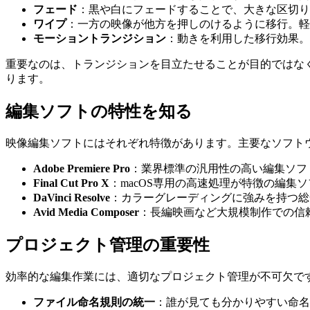
フェード
：黒や白にフェードすることで、大きな区切り
ワイプ
：一方の映像が他方を押しのけるように移行。軽
モーショントランジション
：動きを利用した移行効果。
重要なのは、トランジションを目立たせることが目的ではな
ります。
編集ソフトの特性を知る
映像編集ソフトにはそれぞれ特徴があります。主要なソフト
Adobe Premiere Pro
：業界標準の汎用性の高い編集ソフト。Af
Final Cut Pro X
：macOS専用の高速処理が特徴の編集ソ
DaVinci Resolve
：カラーグレーディングに強みを持つ総
Avid Media Composer
：長編映画など大規模制作での信
プロジェクト管理の重要性
効率的な編集作業には、適切なプロジェクト管理が不可欠で
ファイル命名規則の統一
：誰が見ても分かりやすい命名