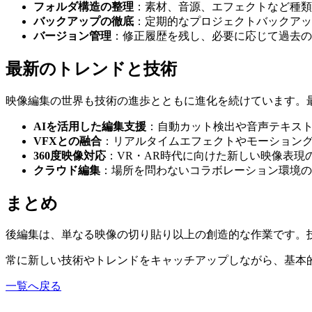
フォルダ構造の整理
：素材、音源、エフェクトなど種類
バックアップの徹底
：定期的なプロジェクトバックアッ
バージョン管理
：修正履歴を残し、必要に応じて過去の
最新のトレンドと技術
映像編集の世界も技術の進歩とともに進化を続けています。
AIを活用した編集支援
：自動カット検出や音声テキス
VFXとの融合
：リアルタイムエフェクトやモーション
360度映像対応
：VR・AR時代に向けた新しい映像表現
クラウド編集
：場所を問わないコラボレーション環境の
まとめ
後編集は、単なる映像の切り貼り以上の創造的な作業です。
常に新しい技術やトレンドをキャッチアップしながら、基本
一覧へ戻る