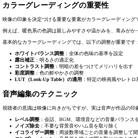
カラーグレーディングの重要性
映像の印象を決定づける重要な要素がカラーグレーディング
例えば、暖色系の色調は親しみやすさや温かみを、青みがか
基本的なカラーグレーディングでは、以下の調整が重要です
ホワイトバランス調整
：全体の色味の基準を設定
露出補正
：明るさの適正化
コントラスト調整
：明暗の差をつけてメリハリを出す
彩度調整
：色の鮮やかさの調整
LUT（Look-Up Table）の適用
：特定の映画風やレトロ
音声編集のテクニック
視聴者の意識は映像に向きがちですが、実は音声が作品の印
レベル調整
：会話、BGM、環境音などの音量バランス
ノイズ除去
：不要な背景音やハム音を取り除く
イコライザー調整
：周波数帯域ごとの音量を調整して聞