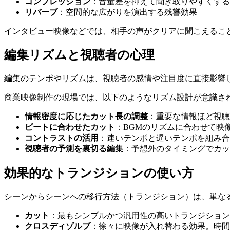
コンプレッション
：音量差を抑えて聞き取りやすくする
リバーブ
：空間的な広がりを演出する残響効果
インタビュー映像などでは、相手の声がクリアに聞こえるこ
編集リズムと視聴者の心理
編集のテンポやリズムは、視聴者の感情や注目度に直接影響
商業映像制作の現場では、以下のようなリズム設計が意識さ
情報密度に応じたカット長の調整
：重要な情報ほど視聴
ビートに合わせたカット
：BGMのリズムに合わせて映
コントラストの活用
：速いテンポと遅いテンポを組み合
視聴者の予測を裏切る編集
：予想外のタイミングでカッ
効果的なトランジションの使い方
シーンからシーンへの移行方法（トランジション）は、単な
カット
：最もシンプルかつ汎用性の高いトランジション
クロスディゾルブ
：徐々に映像が入れ替わる効果。時間