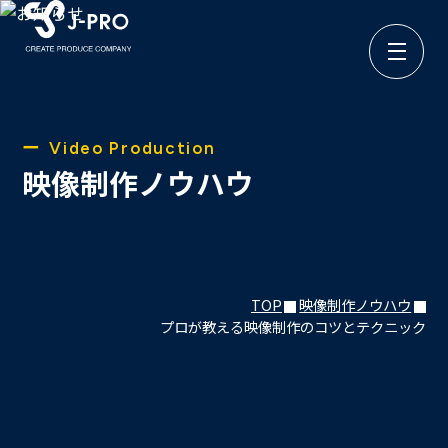
株
式
会
社
Video Production
ジ
映像制作ノウハウ
ェ
イ
プ
ロ
(J-
PRO)
TOP
映像制作ノウハウ
サ
プロが教える映像制作のコツとテクニック
イ
ト
メ
ニ
ュ
ー