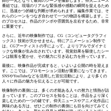
師が一丸となって最高のシーンを撮影します。仰天ニュース
番組では、現場のリアルな緊張感や感動の瞬間を捉えるため
に、迅速かつ的確な判断が求められます。編集作業では、そ
れらのシーンをつなぎ合わせて一つの物語を構築します。こ
のプロセスは、作品のテンポや雰囲気を左右するため、非常
に重要です。
さらに、近年の映像制作では、CG（コンピュータグラフィ
ックス）技術が欠かせません。特にアニメーション制作で
は、CGアーティストの手によって、よりリアルでダイナミ
ックな映像が生み出されています。視覚効果を駆使したシー
ンは観客を驚かせ、その魅力に引き込む力を持っています。
最後に、映像作品が完成すると、いよいよ公開の時を迎えま
す。ここでは、プロモーション活動が重要になってきます。
SNSやYouTubeなどを活用した宣伝活動により、より多くの
人々に作品の魅力を伝えることが可能です。
映像制作の裏側には、多くの才能ある人々の努力と情熱が詰
まっています。このプロセスを知ることは、作品をより深く
楽しむための一つの鍵です。仰天ニュースやアニメ化作品に
興味のある方は、ぜひこの制作の裏側にも目を向けてみてく