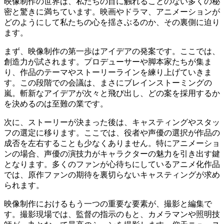
映像制作の世界は、私たちの目に触れることのない多くの秘
密と驚きに満ちています。映画やドラマ、アニメーションが
どのようにして私たちの心を揺さぶるのか、その裏側に迫り
ます。
まず、映像制作の第一歩はアイデアの発案です。ここでは、
創造力が試されます。プロデューサーや脚本家たちが集ま
り、作品のテーマやストーリーラインを練り上げていきま
す。この段階での会議は、まさにブレインストーミングの
嵐。斬新なアイデアが次々と飛び出し、どの案を採用するか
を決めるのは至難の業です。
次に、ストーリーが決まった後は、キャスティングやスタッ
フの選定に移ります。ここでは、役者や声優の選択が作品の
成否を左右することも少なくありません。特にアニメーショ
ンの場合、声優の演技力がキャラクターの魅力を引き出す鍵
となります。多くのファンが心待ちにしているアニメ化作品
では、原作ファンの期待を裏切らないキャスティングが求め
られます。
映像制作におけるもう一つの重要な要素が、撮影と編集で
す。撮影現場では、監督の指示のもと、カメラマンや照明技