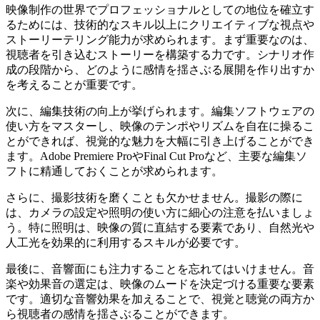
映像制作の世界でプロフェッショナルとしての地位を確立す
るためには、技術的なスキル以上にクリエイティブな視点や
ストーリーテリング能力が求められます。まず重要なのは、
視聴者を引き込むストーリーを構築する力です。シナリオ作
成の段階から、どのように感情を揺さぶる展開を作り出すか
を考えることが重要です。
次に、編集技術の向上が挙げられます。編集ソフトウェアの
使い方をマスターし、映像のテンポやリズムを自在に操るこ
とができれば、視覚的な魅力を大幅に引き上げることができ
ます。Adobe Premiere ProやFinal Cut Proなど、主要な編集ソ
フトに精通しておくことが求められます。
さらに、撮影技術を磨くことも欠かせません。撮影の際に
は、カメラの設定や照明の使い方に細心の注意を払いましょ
う。特に照明は、映像の質に直結する要素であり、自然光や
人工光を効果的に利用するスキルが必要です。
最後に、音響面にも注力することを忘れてはいけません。音
楽や効果音の選定は、映像のムードを決定づける重要な要素
です。適切な音響効果を加えることで、視覚と聴覚の両方か
ら視聴者の感情を揺さぶることができます。